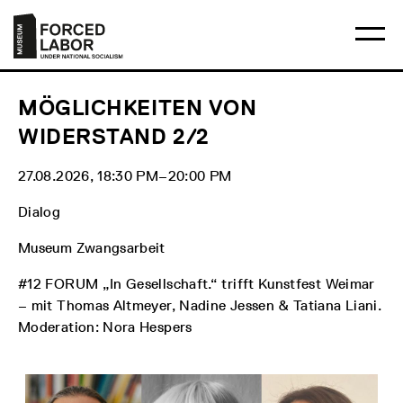
Skip
Main
Logo
to
menu
Museum
Ma
content
Forced
me
Labor
op
Under
National
Socialism
MÖGLICHKEITEN VON
WIDERSTAND 2/2
27.08.2026, 18:30 PM‒20:00 PM
Dialog
Museum Zwangsarbeit
#12 FORUM „In Gesellschaft.“ trifft Kunstfest Weimar
– mit Thomas Altmeyer, Nadine Jessen & Tatiana Liani.
Moderation: Nora Hespers