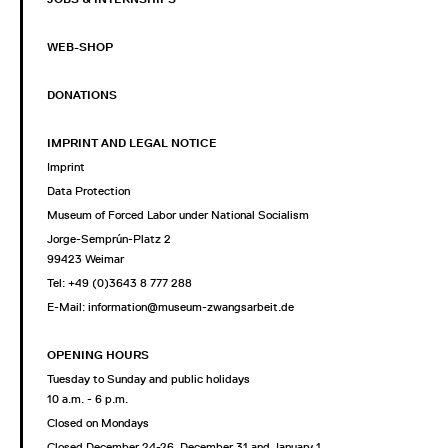
WEB-SHOP
DONATIONS
IMPRINT AND LEGAL NOTICE
Imprint
Data Protection
Museum of Forced Labor under National Socialism
Jorge-Semprún-Platz 2
99423 Weimar
Tel: +49 (0)3643 8 777 288
E-Mail:
information@museum-zwangsarbeit.de
OPENING HOURS
Tuesday to Sunday and public holidays
10 a.m. - 6 p.m.
Closed on Mondays
Closed December 24-26, December 31 and January 1