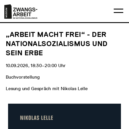
Direkt
Hauptmenü
Logo
zum
Museum
Ha
Inhalt
Zwangsarbeit
öff
im
Nationalsozialismus
„ARBEIT MACHT FREI“ - DER
NATIONALSOZIALISMUS UND
SEIN ERBE
10.09.2026, 18:30‒20:00 Uhr
Buchvorstellung
Lesung und Gespräch mit Nikolas Lelle