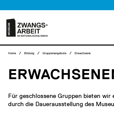
Direkt
Museumsbesuch
zum
Menü
Inhalt
Hauptmenü
Logo
Museum
Zwangsarbeit
im
Nationalsozialismus
Breadcrumb
Home
Bildung
Gruppenangebote
Erwachsene
Menü
ERWACHSENE
Für geschlossene Gruppen bieten wir
durch die Dauerausstellung des Muse