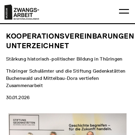
Direkt
Hauptmenü
Logo
zum
Museum
Ha
Inhalt
Zwangsarbeit
öff
im
Nationalsozialismus
KOOPERATIONSVEREINBARUNGEN
UNTERZEICHNET
Stärkung historisch-politischer Bildung in Thüringen
Thüringer Schulämter und die Stiftung Gedenkstätten
Buchenwald und Mittelbau-Dora vertiefen
Zusammenarbeit
30.01.2026