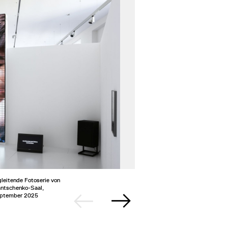
gleitende Fotoserie von
2/6
Installat
antschenko-Saal,
Ganslmeie
eptember 2025
Museum Z
©Jakob Ga