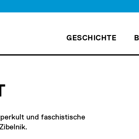
GESCHICHTE
T
rperkult und faschistische
ibelnik.