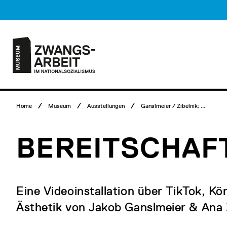
Direkt
Museumsbesuch
zum
Menü
Inhalt
Hauptmenü
Logo
Museum
Zwangsarbeit
im
Nationalsozialismus
Breadcrumb
Home
Museum
Ausstellungen
Ganslmeier / Zibelnik: ...
Menü
BEREITSCHAF
Eine Videoinstallation über TikTok, Kö
Ästhetik von Jakob Ganslmeier & Ana Z