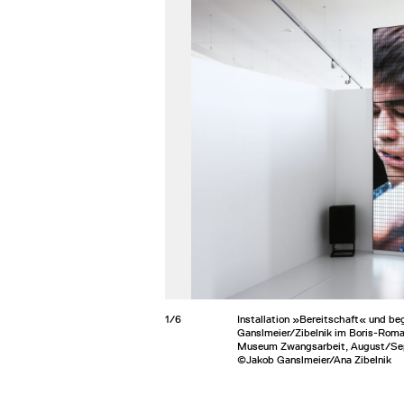
1/6
Installation »Bereitschaft« und be
Ganslmeier/Zibelnik im Boris-Rom
Museum Zwangsarbeit, August/S
©Jakob Ganslmeier/Ana Zibelnik