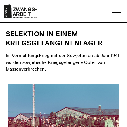
Direkt
Hauptmenü
Logo
zum
Museum
Ha
Inhalt
Zwangsarbeit
öff
im
Nationalsozialismus
SELEKTION IN EINEM
KRIEGSGEFANGENENLAGER
Im Vernichtungskrieg mit der Sowjetunion ab Juni 1941
wurden sowjetische Kriegsgefangene Opfer von
Massenverbrechen.