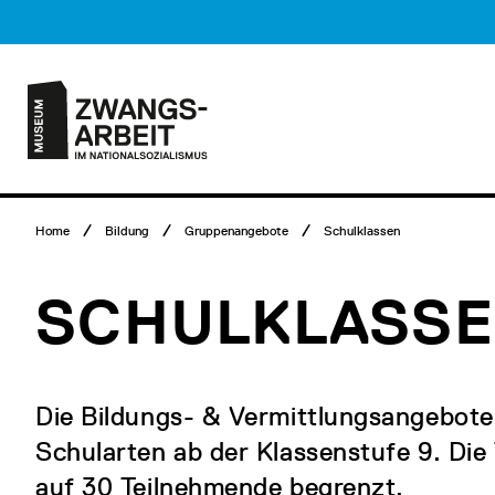
Direkt
Museumsbesuch
zum
Menü
Inhalt
Hauptmenü
Logo
Museum
Zwangsarbeit
im
Nationalsozialismus
Breadcrumb
Home
Bildung
Gruppenangebote
Schulklassen
Menü
SCHULKLASS
Die Bildungs- & Vermittlungsangebote r
Schularten ab der Klassenstufe 9. Die 
auf 30 Teilnehmende begrenzt.